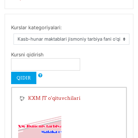
Kurslar kategoriyalari:
Kursni qidirish
QIDIR
KXM JT o'qituvchilari