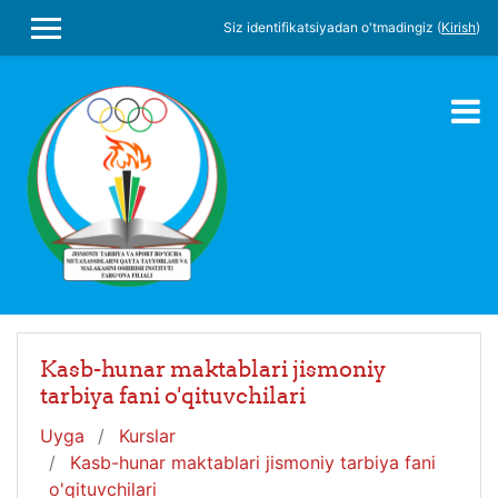
Asosiy mundarijaga
Siz identifikatsiyadan o'tmadingiz (
Kirish
)
SIDE PANEL
Kasb-hunar maktablari jismoniy
tarbiya fani o'qituvchilari
Uyga
Kurslar
Kasb-hunar maktablari jismoniy tarbiya fani
o'qituvchilari